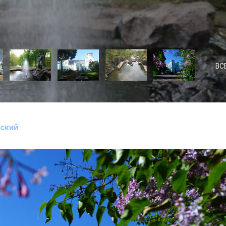
ВС
вский