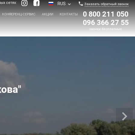
ых сетях:
RUS
local_phone
keyboard_arrow_down
Заказать обратный звонок
0 800 211 050
КОНФЕРЕНЦ-СЕРВИС
АКЦИИ
КОНТАКТЫ
096 366 27 55
звонки бесплатные
кова"